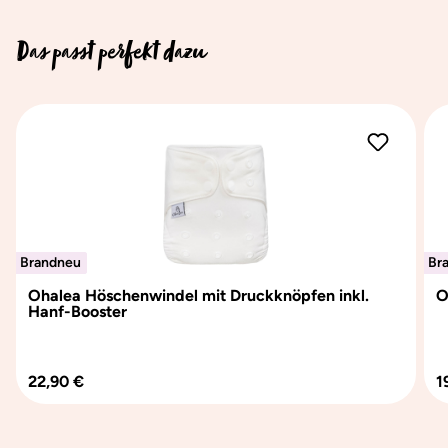
Das passt perfekt dazu
Produktgalerie überspringen
Brandneu
Brandneu
Br
Br
Ohalea Höschenwindel mit Druckknöpfen inkl.
O
Hanf-Booster
Regulärer Preis:
R
22,90 €
1