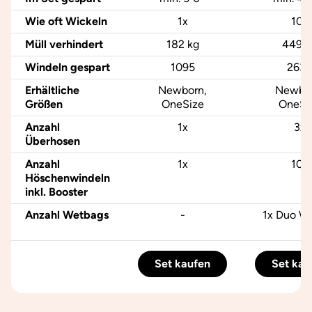
Wie oft Wickeln
1x
10x
Müll verhindert
182 kg
449 k
Windeln gespart
1095
2639
Erhältliche
Newborn,
Newbor
Größen
OneSize
OneSi
Anzahl
1x
3x
Überhosen
Anzahl
1x
10x
Höschenwindeln
inkl. Booster
Anzahl Wetbags
-
1x Duo W
Set kaufen
Set kau