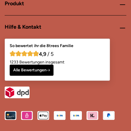
Produkt
Hilfe & Kontakt
So bewertet ihr die 8trees Familie
4,9
/ 5
4,9 von 5 Sternen
1233 Bewertungen insgesamt
Alle Bewertungen