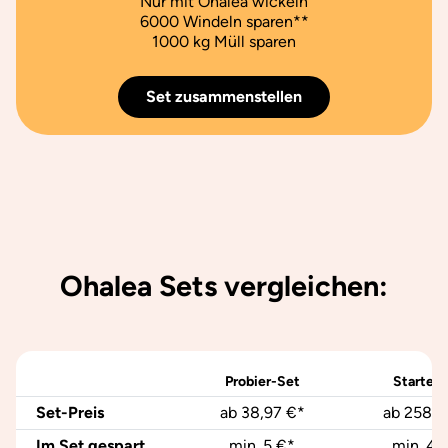
Nur mit Ohalea wickeln
6000 Windeln sparen**
1000 kg Müll sparen
Set zusammenstellen
Ohalea Sets vergleichen:
Probier-Set
Starter-
Set-Preis
ab 38,97 €*
ab 258,4
Im Set gespart
min. 5 €*
min. 45