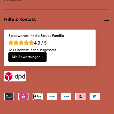
Hilfe & Kontakt
So bewertet ihr die 8trees Familie
4,9
/ 5
4,9 von 5 Sternen
1233 Bewertungen insgesamt
Alle Bewertungen