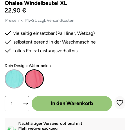
Ohalea Windelbeutel XL
22,90 €
Preise inkl. MwSt. zzgl. Versandkosten
vielseitig einsetzbar (Pail liner, Wetbag)
selbstentleerend in der Waschmaschine
tolles Preis-Leistungsverhältnis
Dein Design: Watermelon
Produkt Anzahl: Gib den gewünschten Wert ein oder benutze die Scha
In den Warenkorb
Nachhaltiger Versand, optional mit
Mehrwegverpackung