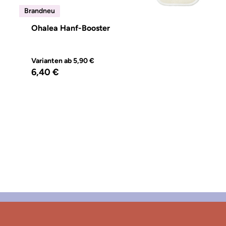
Brandneu
Brandneu
Ohalea Hanf-Booster
Varianten ab
5,90 €
Regulärer Preis:
6,40 €