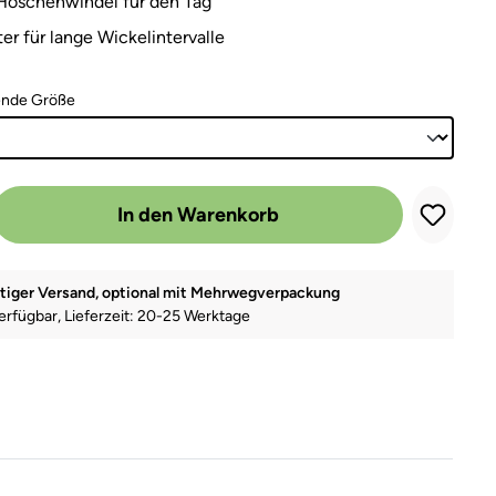
Höschenwindel für den Tag
ter für lange Wickelintervalle
auswählen
ende Größe
 Gib den gewünschten Wert ein oder benutze die Schaltflächen um die A
In den Warenkorb
tiger Versand, optional mit Mehrwegverpackung
erfügbar, Lieferzeit: 20-25 Werktage