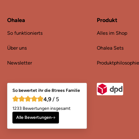
Ohalea
Produkt
So funktionierts
Alles im Shop
Über uns
Ohalea Sets
Newsletter
Produktphilosophi
So bewertet ihr die 8trees Familie
4,9
/ 5
4,9 von 5 Sternen
1233 Bewertungen insgesamt
Alle Bewertungen