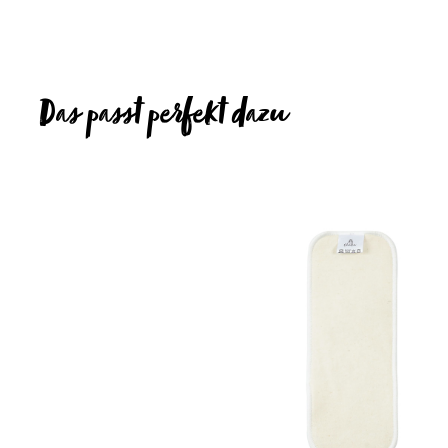
Das passt perfekt dazu
Produktgalerie überspringen