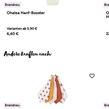
Brandneu
Brandneu
Br
Br
Ohalea Hanf-Booster
O
H
Varianten ab
5,90 €
Regulärer Preis:
R
6,40 €
2
Andere kauften auch
Produktgalerie überspringen
Brandneu
Brandneu
Br
Br