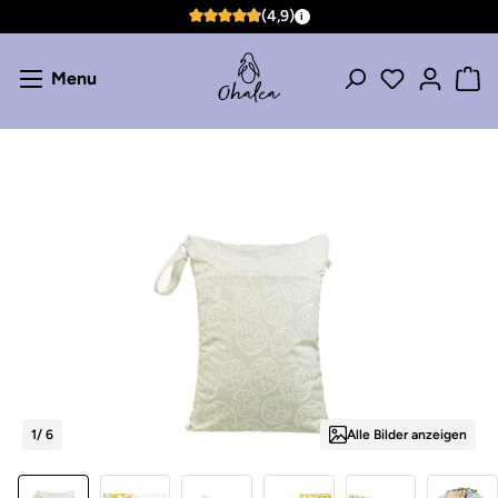
(4,9)
i
Zum Hauptinhalt springen
4,9 von 5 Sternen
Menu
Bildergalerie überspringen
1
/ 6
Alle Bilder anzeigen