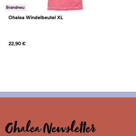
Brandneu
Brandneu
Ohalea Windelbeutel XL
Regulärer Preis:
22,90 €
Ohalea Newsletter