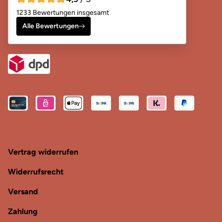
4,9 von 5 Sternen
1233 Bewertungen insgesamt
Alle Bewertungen
Vertrag widerrufen
Widerrufsrecht
Versand
Zahlung