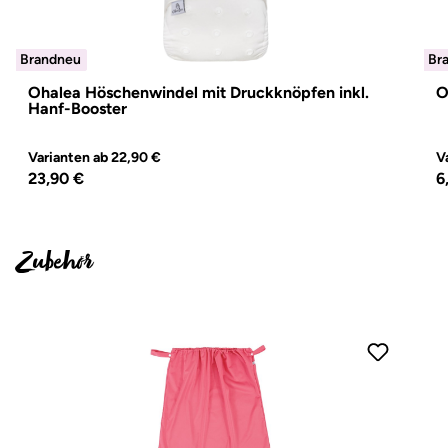
Brandneu
Brandneu
Br
Br
Ohalea Höschenwindel mit Druckknöpfen inkl.
O
Hanf-Booster
Varianten ab
22,90 €
V
Regulärer Preis:
R
23,90 €
6
Zubehör
Produktgalerie überspringen