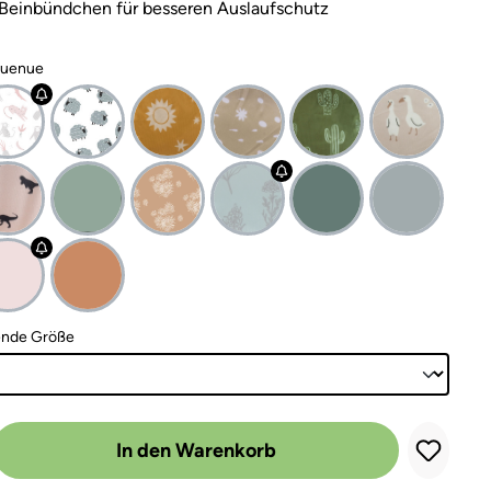
Beinbündchen für besseren Auslaufschutz
nuenue
auswählen
ende Größe
 Gib den gewünschten Wert ein oder benutze die Schaltflächen um die A
In den Warenkorb