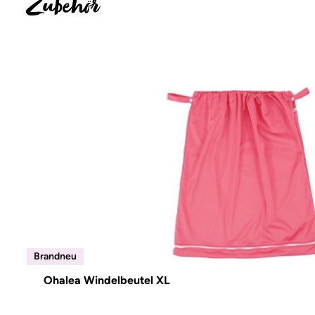
Zubehör
Produktgalerie überspringen
Brandneu
Brandneu
Ohalea Windelbeutel XL