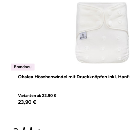
Brandneu
Brandneu
Ohalea Höschenwindel mit Druckknöpfen inkl. Hanf
Varianten ab
22,90 €
Regulärer Preis:
23,90 €