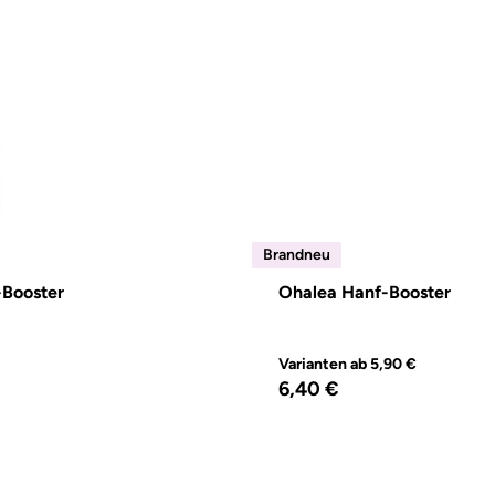
Brandneu
Brandneu
-Booster
Ohalea Hanf-Booster
Varianten ab
5,90 €
Regulärer Preis:
6,40 €