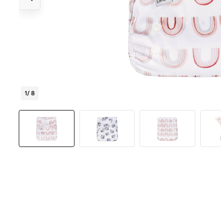
1
/ 8