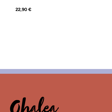
Regulärer Preis:
22,90 €
Ohalea